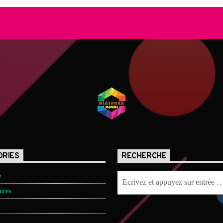
ORIES
RECHERCHE
e
ires