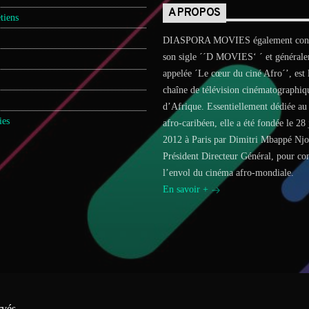
A PROPOS
tiens
DIASPORA MOVIES également conn
son sigle ´´D MOVIES‘ ´ et général
appelée ´Le cœur du ciné Afro´’, est 
chaîne de télévision cinématographiq
d’Afrique. Essentiellement dédiée au
ies
afro-caribéen, elle a été fondée le 28 
2012 à Paris par Dimitri Mbappé Nj
Président Directeur Général, pour con
l’envol du cinéma afro-mondiale.
En savoir +
vés.