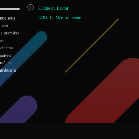
51 Rue du Lavoir
77350 Le Mée-sur-Seine
ue sous
ement
la première
ue
 cinéma
janvier
omé, son
tribuer à