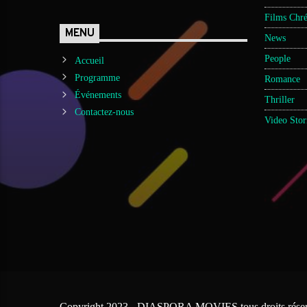
Films Chré
MENU
News
People
Accueil
Programme
Romance
Événements
Thriller
Contactez-nous
Video Stor
Copyright 2023 - DIASPORA MOVIES tous droits réser