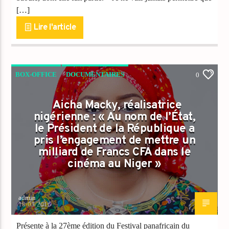
[…]
Lire l'article
BOX-OFFICE
DOCUMENTAIRES
0
FILMS CHRÉTIENS
NEWS
ROMANCE
Aicha Macky, réalisatrice
nigérienne : « Au nom de l’État,
le Président de la République a
pris l’engagement de mettre un
milliard de Francs CFA dans le
cinéma au Niger »
admin
18/05/2016
Présente à la 27ème édition du Festival panafricain du