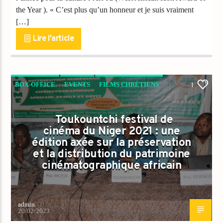
the Year ). « C’est plus qu’un honneur et je suis vraiment
[…]
Lire l'article
BOX-OFFICE
EVENTS
FILMS CHRÉTIENS
1
NEWS
THRILLER
Toukountchi festival de
cinéma du Niger 2021 : une
édition axée sur la préservation
et la distribution du patrimoine
cinématographique africain
admin
20/02/2023