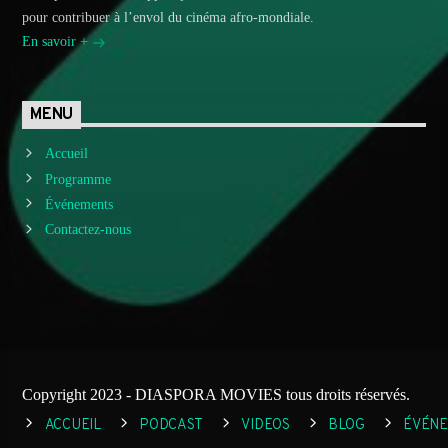
pour contribuer à l’envol du cinéma afro-mondiale.
En savoir +
MENU
Accueil
Programme
Événements
Contactez-nous
Copyright 2023 - DIASPORA MOVIES tous droits réservés.
ACCUEIL
PODCAST
VIDEOS
BLOG
ÉVÉN