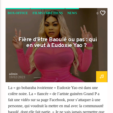
BOX-OFFICE
FILMS CHRÉTIENS
NEWS
0
Fière d’être Baoulé ou pas : qui
en veut à Eudoxie Yao ?
admin
19/02/2023
La « go bobaraba ivoirienne » Eudoxie Yao est dans une
colère noire. La « fiancée » de l’artiste guinéen Grand P a
fait une vidéo sur sa page Facebook, pour s’attaquer à une
personne, qui voudrait la mettre en mal avec la communauté
baoulé, dont elle fait partie. « Je ne vais jamais permettre que