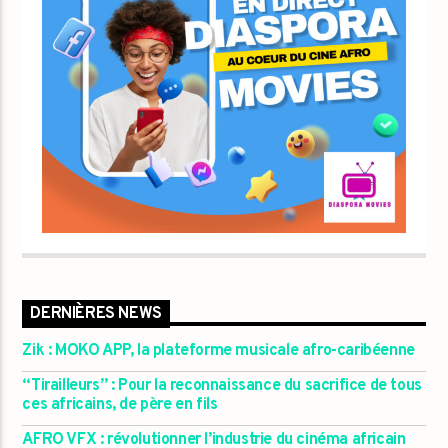
DERNIÈRES NEWS
Zik : MOKO APP, la plateforme musicale afro-caribéenne
“Tirailleurs” : Pour la reconnaissance du sacrifice de tous
ces africains, de père en fils
AFRO VFX : révolutionner l’industrie du cinéma africain