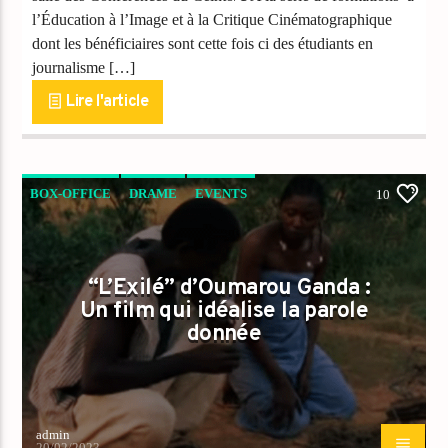
l’Éducation à l’Image et à la Critique Cinématographique
dont les bénéficiaires sont cette fois ci des étudiants en
journalisme […]
Lire l'article
BOX-OFFICE
DRAME
EVENTS
10
FILMS CHRÉTIENS
NEWS
“L’Exilé” d’Oumarou Ganda :
Un film qui idéalise la parole
donnée
admin
20/02/2023