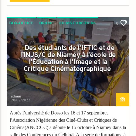
BOX-OFFICE
DRAME
FILMS CHRÉTIENS
0
PEOPLE
Des étudiants de l’IFTIC et de
l’INJS/C de Niamey à l’école de
l’Éducation à l’Image et la
Critique Cinématographique
admin
20/02/2023
Après l’université de Dosso les 16 et 17 septembre,
l’Association Nigérienne des Ciné-Clubs et Critiques de
Cinéma(ANCCCC) a débuté le 15 octobre à Niamey dans la
salle des Conférences du Celhto/UA la série de formations à