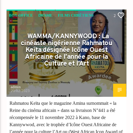
BOX-OFFICE
DRAME
FILMS CHRÉTIENS
2
NEWS
WAMMA/KANNYWOOD : La
cinéaste nigérienne Rahmatou
Keïta désignée Icône Ouest
Africaine de l’année pour la
Culture et l’Art
admin
20/02/2023
Rahmatou Keïta que le magazine Amina surnommait « la
Reine du cinéma africain » dans sa livraison N°441 a été
récompensée le 11 novembre 2022 à Kano, base de
Kannywwod, avec le trophée d’Icône Ouest Africaine de
l’année pour la culture l’Art ou (West African Icon Award of