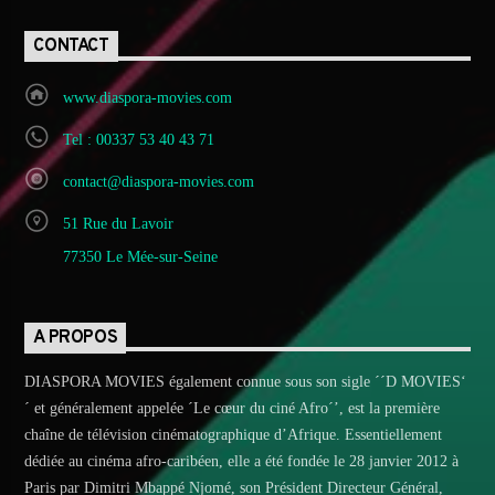
CONTACT
www.diaspora-movies.com
Tel : 00337 53 40 43 71
contact@diaspora-movies.com
51 Rue du Lavoir
77350 Le Mée-sur-Seine
A PROPOS
DIASPORA MOVIES également connue sous son sigle ´´D MOVIES‘
´ et généralement appelée ´Le cœur du ciné Afro´’, est la première
chaîne de télévision cinématographique d’Afrique. Essentiellement
dédiée au cinéma afro-caribéen, elle a été fondée le 28 janvier 2012 à
Paris par Dimitri Mbappé Njomé, son Président Directeur Général,