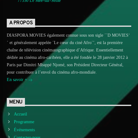
77350 Le Mée-sur-Seine
A PROPOS
DIASPORA MOVIES également connue sous son sigle ´´D MOVIES‘
´ et généralement appelée ´Le cœur du ciné Afro´’, est la première
chaîne de télévision cinématographique d’Afrique. Essentiellement
dédiée au cinéma afro-caribéen, elle a été fondée le 28 janvier 2012 à
Paris par Dimitri Mbappé Njomé, son Président Directeur Général,
pour contribuer à l’envol du cinéma afro-mondiale.
En savoir +
MENU
Accueil
Programme
Événements
Contactez-nous