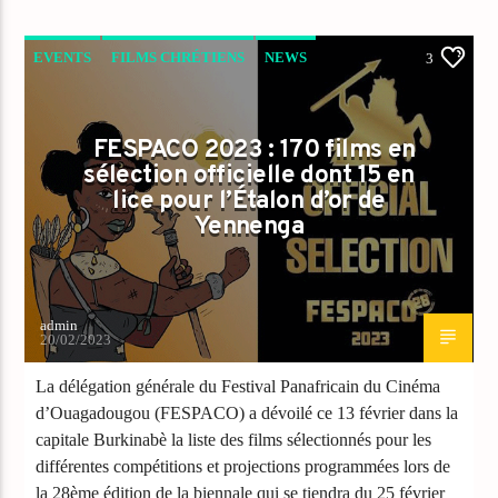
EVENTS
FILMS CHRÉTIENS
NEWS
3
PEOPLE
FESPACO 2023 : 170 films en
sélection officielle dont 15 en
lice pour l’Étalon d’or de
Yennenga
admin
20/02/2023
La délégation générale du Festival Panafricain du Cinéma
d’Ouagadougou (FESPACO) a dévoilé ce 13 février dans la
capitale Burkinabè la liste des films sélectionnés pour les
différentes compétitions et projections programmées lors de
la 28ème édition de la biennale qui se tiendra du 25 février