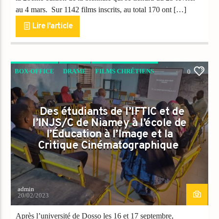
au 4 mars. Sur 1142 films inscrits, au total 170 ont […]
Lire l'article
BOX-OFFICE
DRAME
FILMS CHRÉTIENS
0
PEOPLE
Des étudiants de l’IFTIC et de
l’INJS/C de Niamey à l’école de
l’Éducation à l’Image et la
Critique Cinématographique
admin
20/02/2023
Après l’université de Dosso les 16 et 17 septembre,