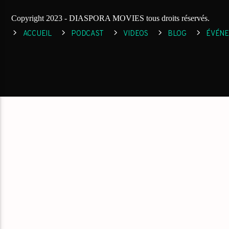
Copyright 2023 - DIASPORA MOVIES tous droits réservés.
ACCUEIL
PODCAST
VIDEOS
BLOG
ÉVÉN