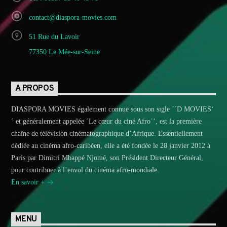
contact@diaspora-movies.com
51 Rue du Lavoir
77350 Le Mée-sur-Seine
A PROPOS
DIASPORA MOVIES également connue sous son sigle ´´D MOVIES‘
´ et généralement appelée ´Le cœur du ciné Afro´’, est la première
chaîne de télévision cinématographique d’Afrique. Essentiellement
dédiée au cinéma afro-caribéen, elle a été fondée le 28 janvier 2012 à
Paris par Dimitri Mbappé Njomé, son Président Directeur Général,
pour contribuer à l’envol du cinéma afro-mondiale.
En savoir +
MENU