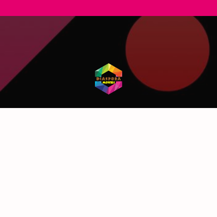
ORIES
RECHERCHE
e
ires
A PROPOS
tiens