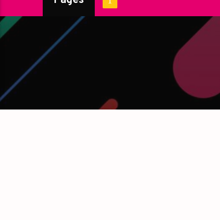
Pages
1
ARCHIVES
CATÉG
février 2023
Box-Offic
mars 2022
Documenta
mai 2016
Drame
Events
Films Chré