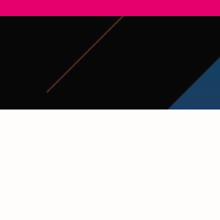
CONTACT
www.diaspora-movies.com
Tel : 00337 53 40 43 71
contact@diaspora-movies.com
51 Rue du Lavoir