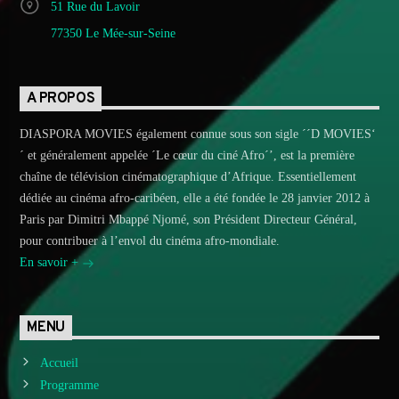
51 Rue du Lavoir
77350 Le Mée-sur-Seine
A PROPOS
DIASPORA MOVIES également connue sous son sigle ´´D MOVIES‘
´ et généralement appelée ´Le cœur du ciné Afro´’, est la première
chaîne de télévision cinématographique d’Afrique. Essentiellement
dédiée au cinéma afro-caribéen, elle a été fondée le 28 janvier 2012 à
Paris par Dimitri Mbappé Njomé, son Président Directeur Général,
pour contribuer à l’envol du cinéma afro-mondiale.
En savoir +
MENU
Accueil
Programme