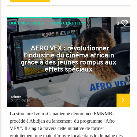
DOCUMENTAIRES
FILMS CHRÉTIENS
2
NEWS
VIDEO STORIES
AFRO VFX : révolutionner
l’industrie du cinéma africain
grâce à des jeunes rompus aux
effets spéciaux
admin
21/02/2023
La structure Ivoiro-Canadienne dénommée EM&MB a
procédé à Abidjan au lancement du programme “Afro
VFX”. Il s’agit à travers cette initiative de former
gratuitement une main d’œuvre locale dans le domaine des