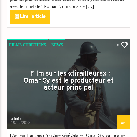
avec le rituel de “Roman”, qui consiste […]
Lire l'article
FILMS CHRÉTIENS
NEWS
0
Film sur les «tirailleurs» :
Omar Sy est le producteur et
acteur principal
admin
19/02/2023
L’acteur français d’origine sénégalaise, Omar Sy, va incarner