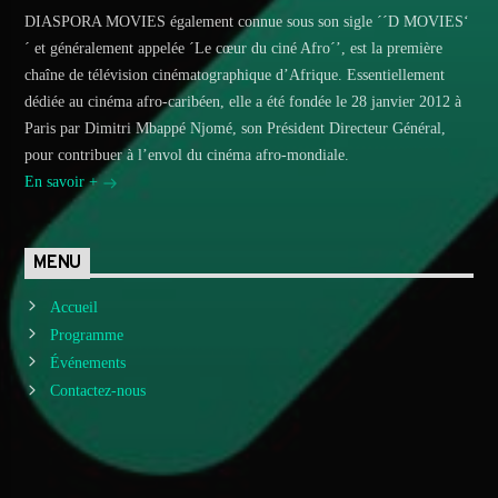
DIASPORA MOVIES également connue sous son sigle ´´D MOVIES‘
´ et généralement appelée ´Le cœur du ciné Afro´’, est la première
chaîne de télévision cinématographique d’Afrique. Essentiellement
dédiée au cinéma afro-caribéen, elle a été fondée le 28 janvier 2012 à
Paris par Dimitri Mbappé Njomé, son Président Directeur Général,
pour contribuer à l’envol du cinéma afro-mondiale.
En savoir +
MENU
Accueil
Programme
Événements
Contactez-nous