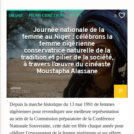
DRAME
FILMS CHRÉTIENS
NEWS
0
Journée nationale de la
femme au Niger : célébrons la
femme nigérienne
conservatrice naturelle de la
tradition et pilier de la société,
à travers l’œuvre du cinéaste
Moustapha Alassane
admin
20/02/2023
Depuis la marche historique du 13 mai 1991 de femmes
nigériennes pour revendiquer une meilleure représentation
au sein de la Commission préparatoire de la Conférence
Nationale Souveraine, cette date est fêtée chaque année pour
célébrer l’engagement de la femme nigérienne et ses efforts