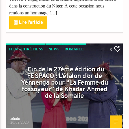
dans la construction du Niger. À cette occasion nous
rendons un hommage […]
Lire l'article
FILMS CHRÉTIENS
NEWS
ROMANCE
0
Fin de la 27ème édition du
FESPACO : L’étalon d’or de
Yennenga pour “La Femme du
fossoyeur” de Khadar Ahmed
de la Somalie
admin
20/02/2023