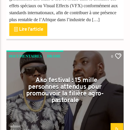
effets spéciaux ou Visual Effects (VFX) conformément aux
standards internationaux, afin de contribuer à une présence
plus rentable de l’Afrique dans l’industrie du […]
Lire l'article
DOCUMENTAIRES
DRAME
0
FILMS CHRÉTIENS
PEOPLE
Ako festival : 15 mille
personnes attendus pour
promouvoir la filière agro-
pastorale
admin
21/02/2023