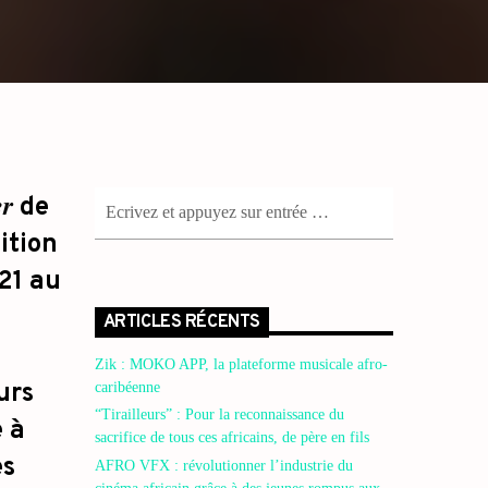
er
de
ition
21 au
ARTICLES RÉCENTS
e
Zik : MOKO APP, la plateforme musicale afro-
urs
caribéenne
“Tirailleurs” : Pour la reconnaissance du
e à
sacrifice de tous ces africains, de père en fils
es
AFRO VFX : révolutionner l’industrie du