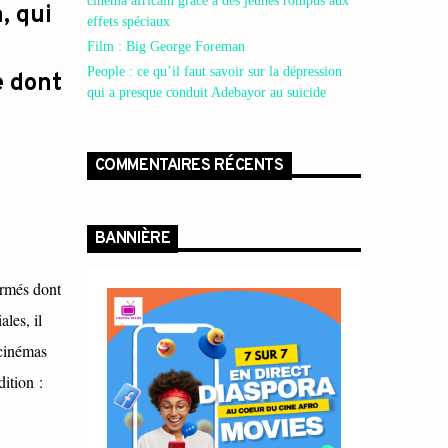
cinéma africain grâce à des jeunes rompus aux
, qui
effets spéciaux
Film : Big George Foreman
People : ce qu’il faut savoir sur la dépression
e dont
qui a presque conduit Adebayor au suicide
COMMENTAIRES RÉCENTS
BANNIÈRE
irmés dont
les, il
 cinémas
édition :