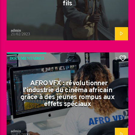
fils
admin
21/02/2023
DOCUMENTAIRES
2
AFRO VFX : révolutionner
l’industrie du cinéma africain
grâce à des jeunes rompus aux
effets spéciaux
admin
21/02/2023