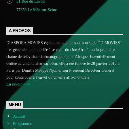
51 Rue du Lavoir
77350 Le Mée-sur-Seine
A PROPOS
DIASPORA MOVIES également connue sous son sigle ´´D MOVIES‘
´ et généralement appelée ´Le cœur du ciné Afro´’, est la première
chaîne de télévision cinématographique d’Afrique. Essentiellement
dédiée au cinéma afro-caribéen, elle a été fondée le 28 janvier 2012 à
Paris par Dimitri Mbappé Njomé, son Président Directeur Général,
pour contribuer à l’envol du cinéma afro-mondiale.
En savoir +
MENU
Accueil
Programme