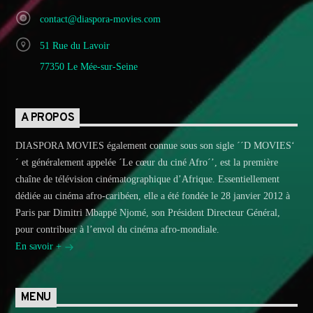
contact@diaspora-movies.com
51 Rue du Lavoir
77350 Le Mée-sur-Seine
A PROPOS
DIASPORA MOVIES également connue sous son sigle ´´D MOVIES‘
´ et généralement appelée ´Le cœur du ciné Afro´’, est la première
chaîne de télévision cinématographique d’Afrique. Essentiellement
dédiée au cinéma afro-caribéen, elle a été fondée le 28 janvier 2012 à
Paris par Dimitri Mbappé Njomé, son Président Directeur Général,
pour contribuer à l’envol du cinéma afro-mondiale.
En savoir +
MENU