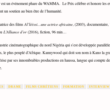
r est un événement phare du WAMMA. Le Prix célèbre et honore les ex
nt un soutien au bien être de l’humanité.
satrice des films
Al’lèèssi…une actrice africaine
, (2003), documentaire,
ou
L’Alliance d’or
(2016), fiction, 96 min…
ustrie cinématographique du nord Nigéria qui s’est développée parallèl
s, le plus peuplé d’Afrique. Kannywood qui doit son nom à Kano la gra
ise par ses innombrables productions en haussa, langue qui compte de
e.
ES
DRAME
FILMS CHRÉTIENS
FORMATION
INTERVIEW