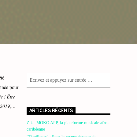
été
nnée pour
e ! Être
r 2019)…
ARTICLES RÉCENTS
Zik : MOKO APP, la plateforme musicale afro-
caribéenne
“Tirailleurs” : Pour la reconnaissance du